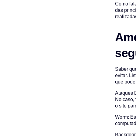
Como fala
das princ
realizada
Ame
seg
Saber que
evitar. L
que podem
Ataques D
No caso, 
o site par
Worm: Ess
computado
Backdoor: