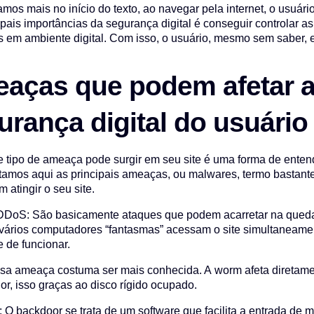
mos mais no início do texto, ao navegar pela internet, o usuári
ipais importâncias da segurança digital é conseguir controlar a
s em ambiente digital. Com isso, o usuário, mesmo sem saber, 
aças que podem afetar 
urança digital do usuário
 tipo de ameaça pode surgir em seu site é uma forma de enten
istamos aqui as principais ameaças, ou malwares, termo bastante
 atingir o seu site.
DoS: São basicamente ataques que podem acarretar na queda d
vários computadores “fantasmas” acessam o site simultaneam
e de funcionar.
a ameaça costuma ser mais conhecida. A worm afeta diretame
r, isso graças ao disco rígido ocupado.
 O backdoor se trata de um software que facilita a entrada de