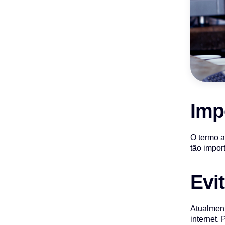
Imp
O termo a
tão impor
Evi
Atualment
internet.