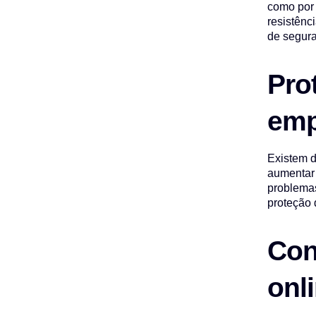
como por 
resistênc
de segur
Pro
emp
Existem d
aumentar 
problemas
proteção 
Con
onl