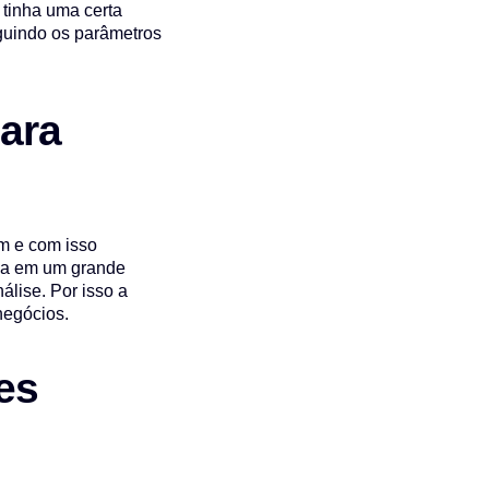
tinha uma certa
eguindo os parâmetros
ara
m e com isso
ria em um grande
lise. Por isso a
negócios.
es