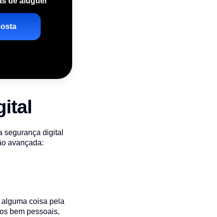
as de aluguel
osta
ital
a segurança digital
tão avançada:
 alguma coisa pela
ados bem pessoais,