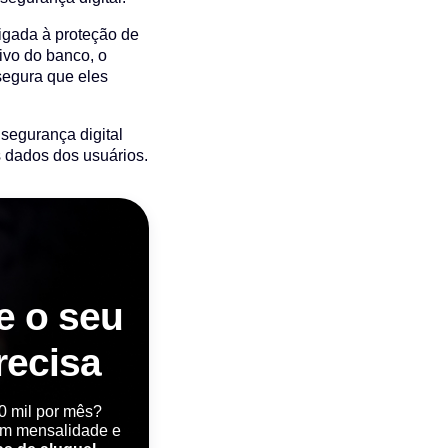
igada à proteção de
ivo do banco, o
segura que eles
segurança digital
 dados dos usuários.
e o seu
recisa
0 mil por mês?
m mensalidade e