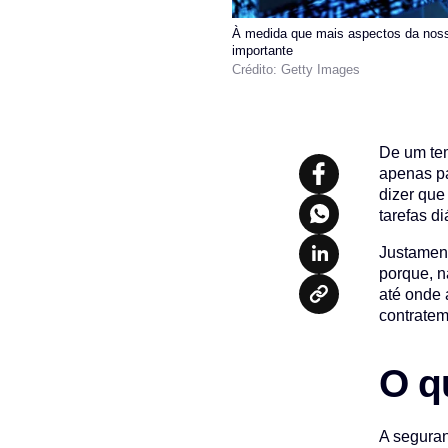
À medida que mais aspectos da nossa 
importante
Crédito: Getty Images
De um tem
apenas pa
dizer que
tarefas di
Justament
porque, n
até onde 
contratem
O q
A seguran