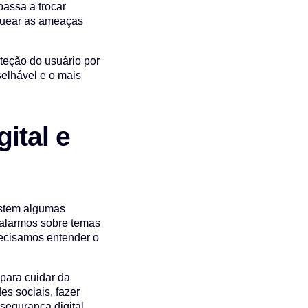
passa a trocar
oquear as ameaças
oteção do usuário por
selhável e o mais
ital e
istem algumas
 falarmos sobre temas
recisamos entender o
para cuidar da
es sociais, fazer
segurança digital.