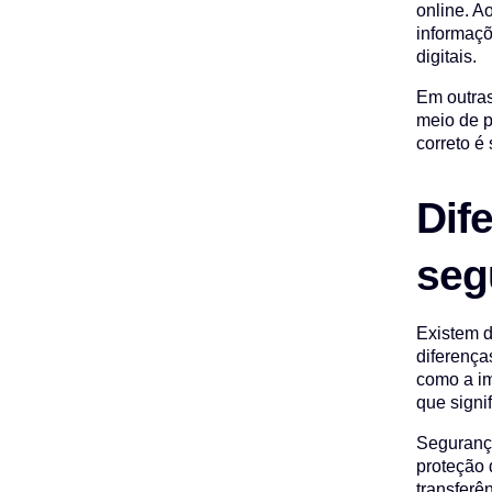
online. A
informaçõ
digitais.
Em outras
meio de p
correto é
Dif
seg
Existem d
diferença
como a im
que signi
Segurança
proteção 
transferê