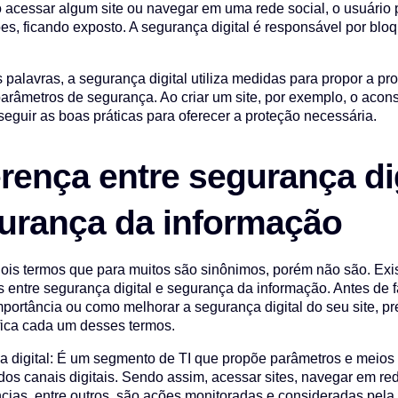
o acessar algum site ou navegar em uma rede social, o usuário 
es, ficando exposto. A segurança digital é responsável por bl
 palavras, a segurança digital utiliza medidas para propor a pr
arâmetros de segurança. Ao criar um site, por exemplo, o acon
 seguir as boas práticas para oferecer a proteção necessária.
erença entre segurança dig
urança da informação
ois termos que para muitos são sinônimos, porém não são. Ex
s entre segurança digital e segurança da informação. Antes de
portância ou como melhorar a segurança digital do seu site, p
fica cada um desses termos.
 digital: É um segmento de TI que propõe parâmetros e meios 
dos canais digitais. Sendo assim, acessar sites, navegar em red
ncias, entre outros, são ações monitoradas e consideradas pela 