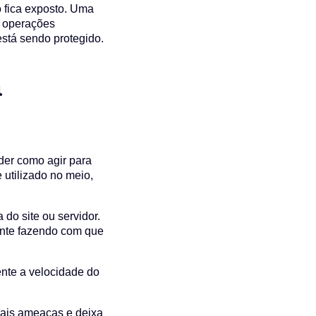
o fica exposto. Uma
s operações
está sendo protegido.
a
der como agir para
 utilizado no meio,
o site ou servidor.
ente fazendo com que
nte a velocidade do
 mais ameaças e deixa